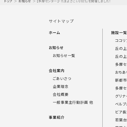
トップ
＞
お知らせ
＞
【多摩センター】「たまよさこい2025」を開催しました！
サイトマップ
ホーム
施設一
ココリ
お知らせ
丘の上
お知らせ一覧
丘の上
多摩セ
会社案内
おちあ
ごあいさつ
新都市
企業理念
多摩セ
会社概要
グリナ
一般事業主行動計画 他
ベルブ
ビア長
事業紹介
若葉台