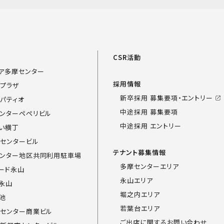
覧
CSR活動
ア多摩センター
採用情報
プラザ
新卒採用 募集要項・エントリー
パティオ
中途採用 募集要項
ンターペペリビル
中途採用 エントリー
い横丁
センタービル
テナント募集情報
ンター地区共同利用駐車場
多摩センターエリア
ード永山
永山エリア
永山
堀之内エリア
池
若葉台エリア
センター商業ビル
ご出店に関するお問い合わせ