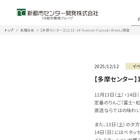
トップ
＞
お知らせ
＞
【多摩センター】12/13-14「Aomori Fujisaki Week」開催
2025/12/12
イ
【多摩センター】12/
12月13日（土）・14
定番のりんご（富士・
直送ならではの味わい
また、13日（土）の夕
14日（日）にはベネッ
イルミネーションが輝