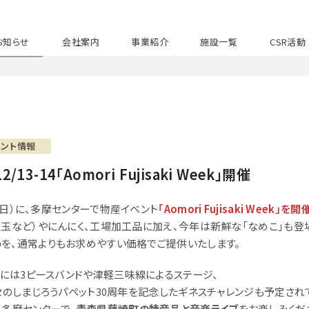
お知らせ
会社案内
事業紹介
施設一覧
CSR活動
ベント情報
13-14「Aomori Fujisaki Week」開催
日（日）に、多摩センターで物産イベント
「Aomori Fujisaki Week」を開
紅玉など）やにんにく、工場加工品に加え、今年は新鮮な「なめこ」も登
を、通常よりもお求めやすい価格でご提供いたします。
方には3ピースバンドや津軽三味線によるステージ、
セのしまじろうパペット30周年を記念したギネスチャレンジも予定され
く多摩センターで、
青森県藤崎町の特産品と音楽ライブ
をお楽しみくだ