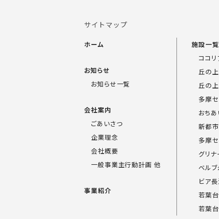
サイトマップ
ホーム
施設一
ココリ
お知らせ
丘の上
お知らせ一覧
丘の上
多摩セ
会社案内
おちあ
ごあいさつ
新都市
企業理念
多摩セ
会社概要
グリナ
一般事業主行動計画 他
ベルブ
ビア長
事業紹介
若葉台
若葉台