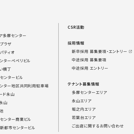
覧
CSR活動
ア多摩センター
採用情報
プラザ
新卒採用 募集要項・エントリー
パティオ
中途採用 募集要項
ンターペペリビル
中途採用 エントリー
い横丁
センタービル
テナント募集情報
ンター地区共同利用駐車場
多摩センターエリア
ード永山
永山エリア
永山
堀之内エリア
池
若葉台エリア
センター商業ビル
ご出店に関するお問い合わせ
新都市センタービル