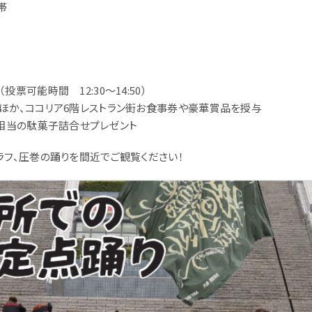
帯
票可能時間 12:30～14:50）
か、ココリア6階レストラン街お食事券や豪華賞品を授与
相当の駄菓子詰合せプレゼント
ラフ、圧巻の踊りを間近でご観覧ください！