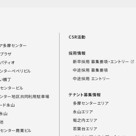
！
覧
CSR活動
ア多摩センター
採用情報
プラザ
新卒採用 募集要項・エントリー
パティオ
中途採用 募集要項
ンターペペリビル
中途採用 エントリー
い横丁
センタービル
テナント募集情報
ンター地区共同利用駐車場
多摩センターエリア
ード永山
永山エリア
永山
堀之内エリア
池
若葉台エリア
センター商業ビル