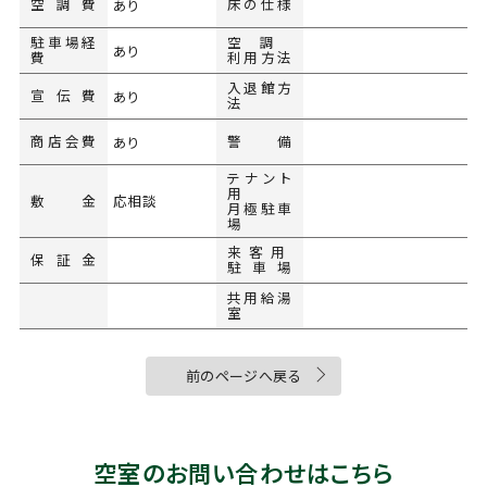
空調費
床の仕様
あり
駐車場経
空調
あり
費
利用方法
入退館方
宣伝費
あり
法
商店会費
警備
あり
テナント
用
敷金
応相談
月極駐車
場
来客用
保証金
駐車場
共用給湯
室
前のページへ戻る
空室のお問い合わせはこちら