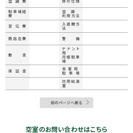
空調費
床の仕様
駐車場経
空調
費
利用方法
入退館方
宣伝費
法
商店会費
警備
テナント
用
敷金
月極駐車
場
来客用
保証金
駐車場
共用給湯
室
前のページへ戻る
空室のお問い合わせはこちら