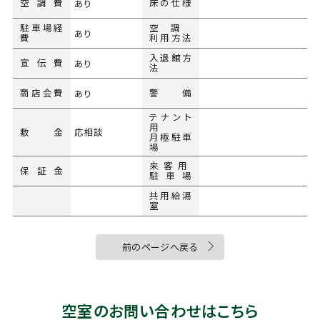
空調費
床の仕様
あり
駐車場経
空調
あり
費
利用方法
入退館方
宣伝費
あり
法
商店会費
警備
あり
テナント
用
敷金
応相談
月極駐車
場
来客用
保証金
駐車場
共用給湯
室
前のページへ戻る
空室のお問い合わせはこちら