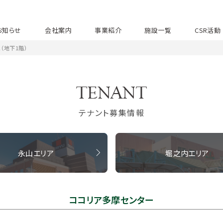
お知らせ
会社案内
事業紹介
施設一覧
CSR活動
2（地下1階）
テナント募集情報
永山エリア
堀之内エリア
ココリア多摩センター