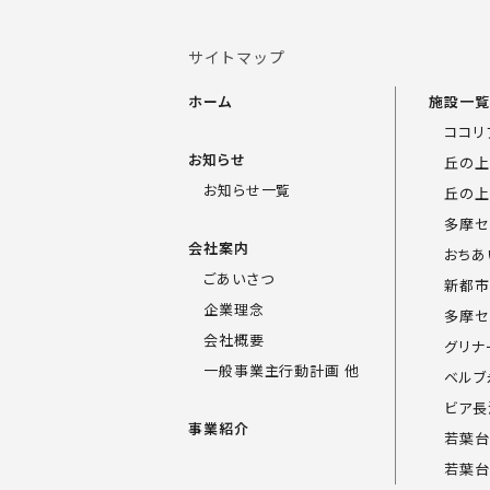
サイトマップ
ホーム
施設一
ココリ
お知らせ
丘の上
お知らせ一覧
丘の上
多摩セ
会社案内
おちあ
ごあいさつ
新都市
企業理念
多摩セ
会社概要
グリナ
一般事業主行動計画 他
ベルブ
ビア長
事業紹介
若葉台
若葉台