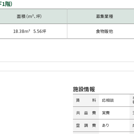
下1階）
面積（m²、坪）
募集業種
18.38m² 5.56坪
食物販他
施設情報
賃料
応相談
共益費
実費
空調費
あり