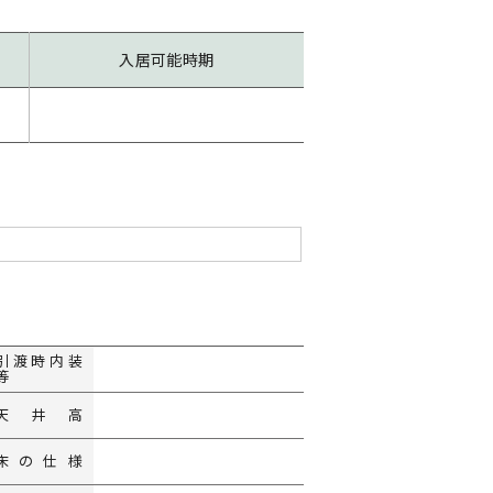
入居可能時期
引渡時
内装
等
天井高
床の仕様