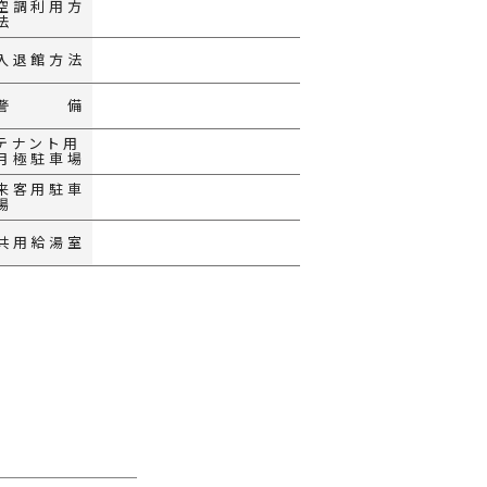
空調
利用方
法
入退館方法
警備
テナント用
月極駐車場
来客用
駐車
場
共用給湯室