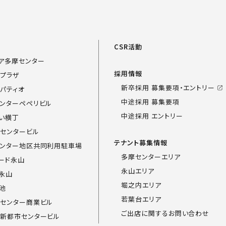
覧
CSR活動
ア多摩センター
採用情報
プラザ
新卒採用 募集要項・エントリー
パティオ
中途採用 募集要項
ンターペペリビル
中途採用 エントリー
い横丁
センタービル
テナント募集情報
ンター地区共同利用駐車場
多摩センターエリア
ード永山
永山エリア
永山
堀之内エリア
池
若葉台エリア
センター商業ビル
ご出店に関するお問い合わせ
新都市センタービル