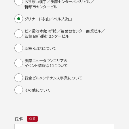
おちあい横丁／多摩センターペペリビル／
新都市センタービル
グリナード永山／ベルブ永山
ビア長池本館・新館／若葉台センター商業ビル／
若葉台新都市センタービル
空室・出店について
多摩ニュータウンエリアの
イベント情報などについて
総合ビルメンテナンス事業について
その他について
氏名
必須