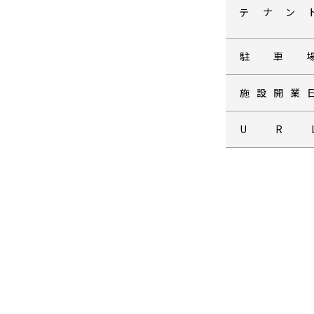
テナン
駐車
施設開業
U R 