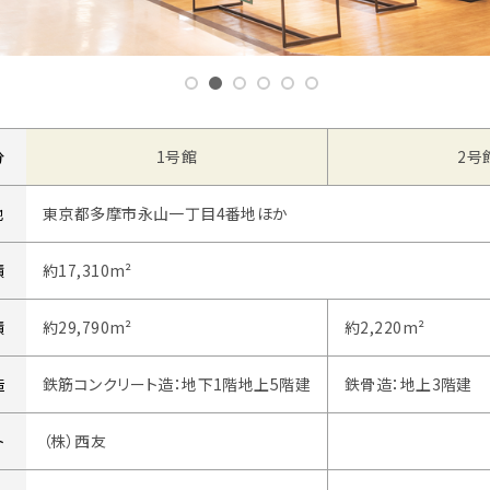
分
1号館
2号
地
東京都多摩市永山一丁目4番地ほか
積
約17,310m²
積
約29,790m²
約2,220m²
造
鉄筋コンクリート造：地下1階地上5階建
鉄骨造：地上3階建
ト
（株）西友