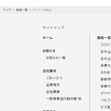
トップ
＞
施設一覧
＞
グリナード永山
サイトマップ
ホーム
施設一
ココリ
お知らせ
丘の上
お知らせ一覧
丘の上
多摩セ
会社案内
おちあ
ごあいさつ
新都市
企業理念
多摩セ
会社概要
グリナ
一般事業主行動計画 他
ベルブ
ビア長