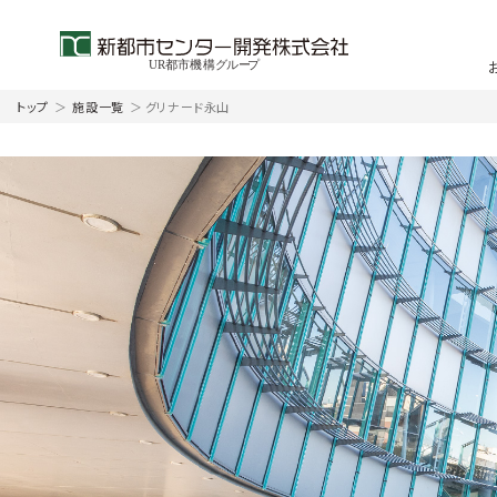
トップ
＞
施設一覧
＞
グリナード永山