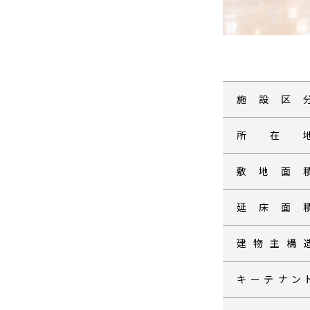
施設区
所在
敷地面
延床面
建物主構
キーテナン